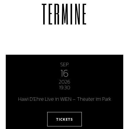
TERMINE
SEP.
16
2026
19:30
Hawi D'Ehre Live in WIEN – Theater im Park
TICKETS