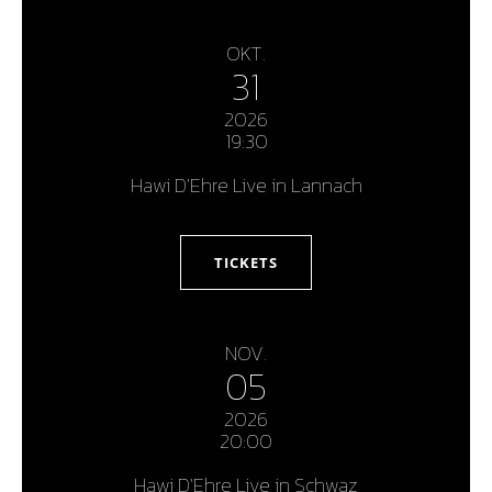
OKT.
31
2026
19:30
Hawi D'Ehre Live in Lannach
TICKETS
NOV.
05
2026
20:00
Hawi D'Ehre Live in Schwaz