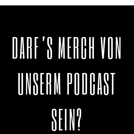
DARF’S MERCH VON
UNSERM PODCAST
SEIN?