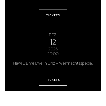
TICKETS
DEZ.
12
2026
20:00
Hawi D'Ehre Live in Linz - Weihnachtsspecial
TICKETS